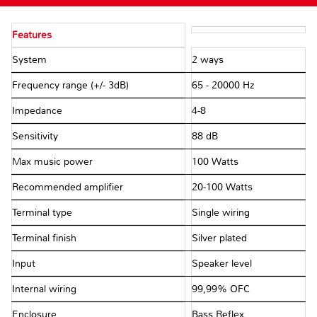
Features
System
2 ways
Frequency range (+/- 3dB)
65 - 20000 Hz
Impedance
4-8 Ω
Sensitivity
88 dB
Max music power
100 Watts
Recommended amplifier
20-100 Watts
Terminal type
Single wiring
Terminal finish
Silver plated
Input
Speaker level
Internal wiring
99,99% OFC
Enclosure
Bass Reflex