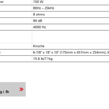
wer
150 W
80Hz – 20kHz
8 ohms
90 dB
4000 Hz
Kirsche
)
6-7/8" x 18" x 10" (175mm x 457mm x 254mm), 
15.6 lb/7.1kg
 i. Br.