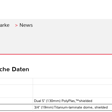
Marke
News
sche Daten
Dual 5" (130mm) PolyPlas,™shielded
3/4" (19mm) Titanium-laminate dome, shielded