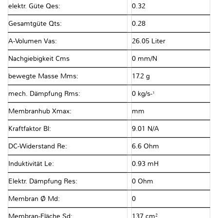
elektr. Güte Qes:
0.32
Gesamtgüte Qts:
0.28
A-Volumen Vas:
26.05 Liter
Nachgiebigkeit Cms
0 mm/N
bewegte Masse Mms:
17.2 g
mech. Dämpfung Rms:
0 kg/s-¹
Membranhub Xmax:
mm
Kraftfaktor Bl:
9.01 N/A
DC-Widerstand Re:
6.6 Ohm
Induktivität Le:
0.93 mH
Elektr. Dämpfung Res:
0 Ohm
Membran Ø Md:
0
Membran-Fläche Sd:
137 cm²