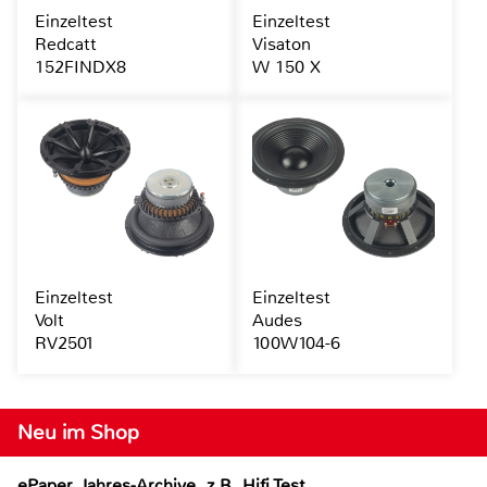
Einzeltest
Einzeltest
Redcatt
Visaton
152FINDX8
W 150 X
Einzeltest
Einzeltest
Volt
Audes
RV2501
100W104-6
Neu im Shop
ePaper Jahres-Archive, z.B. Hifi Test