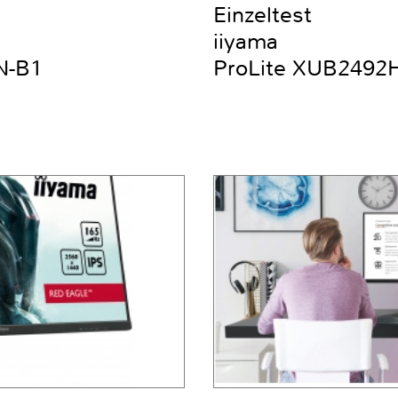
Einzeltest
iiyama
N-B1
ProLite XUB2492