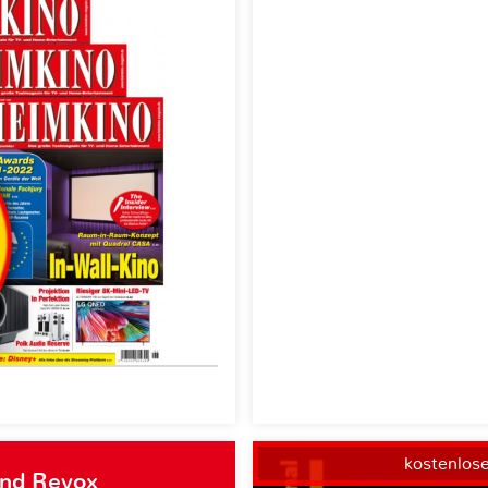
kostenlos
und Revox