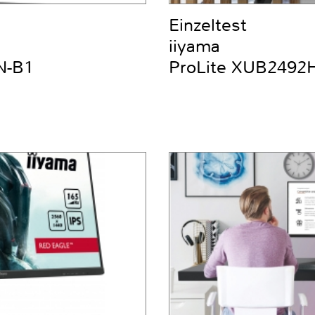
Einzeltest
iiyama
N-B1
ProLite XUB2492