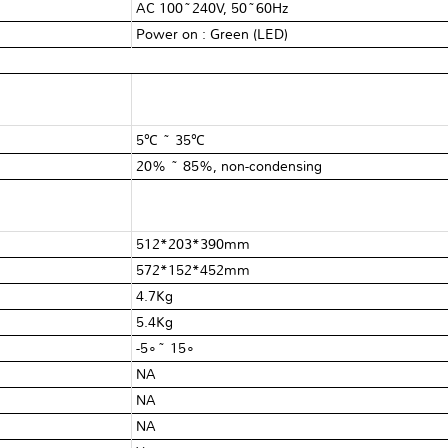
AC 100~240V, 50~60Hz
Power on : Green (LED)
5℃ ~ 35℃
20% ~ 85%, non-condensing
512*203*390mm
572*152*452mm
4.7Kg
5.4Kg
-5∘~ 15∘
NA
NA
NA