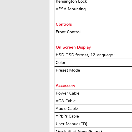
Kensington Lock
VESA Mounting
Controls
Front Control
On Screen Display
HSD OSD format, 12 language :
Color
Preset Mode
Accessory
Power Cable
VGA Cable
Audio Cable
YPbPr Cable
User Manual(CD)
Quick Start Guide(Paper)