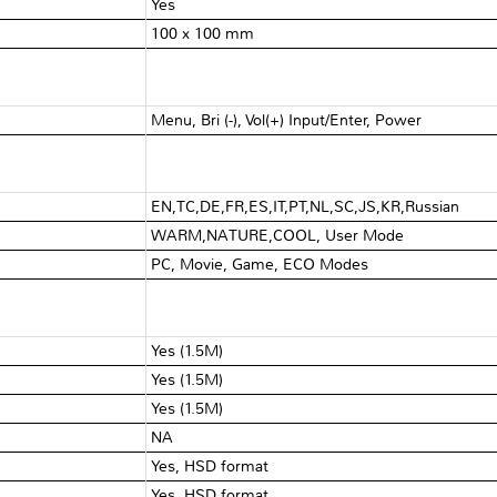
Yes
100 x 100 mm
Menu, Bri (-), Vol(+) Input/Enter, Power
EN,TC,DE,FR,ES,IT,PT,NL,SC,JS,KR,Russian
WARM,NATURE,COOL, User Mode
PC, Movie, Game, ECO Modes
Yes (1.5M)
Yes (1.5M)
Yes (1.5M)
NA
Yes, HSD format
Yes, HSD format