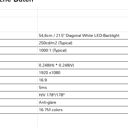
54,6cm / 21.5" Diagonal White LED-Backlight
250cd/m2 (Typical)
1000:1 (Typical)
0.248(H) * 0.248(V)
1920 x1080
16:9
5ms
H/V 178°/178°
Anti-glare
16.7M colors