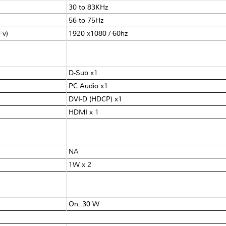
30 to 83KHz
56 to 75Hz
/Fv)
1920 x1080 / 60hz
D-Sub x1
PC Audio x1
DVI-D (HDCP) x1
HDMI x 1
NA
1W x 2
On: 30 W