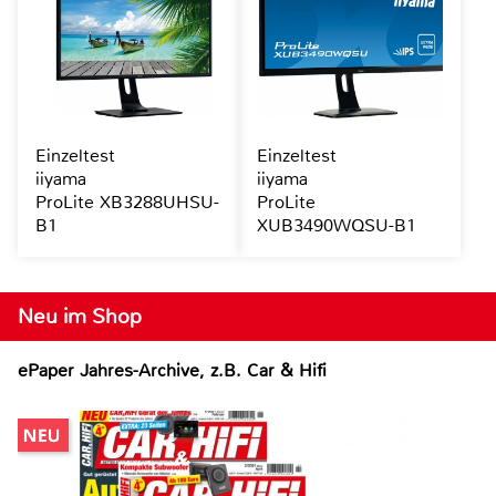
Einzeltest
Einzeltest
iiyama
iiyama
ProLite XB3288UHSU-
ProLite
B1
XUB3490WQSU-B1
Neu im Shop
ePaper Jahres-Archive, z.B. Car & Hifi