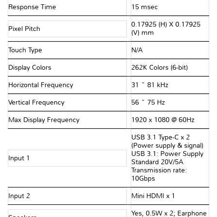
Response Time
15 msec
0.17925 (H) X 0.17925
Pixel Pitch
(V) mm
Touch Type
N/A
Display Colors
262K Colors (6-bit)
Horizontal Frequency
31 ~ 81 kHz
Vertical Frequency
56 ~ 75 Hz
Max Display Frequency
1920 x 1080 @ 60Hz
USB 3.1 Type-C x 2
(Power supply & signal)
USB 3.1: Power Supply
Input 1
Standard 20V/5A
Transmission rate:
10Gbps
Input 2
Mini HDMI x 1
Yes, 0.5W x 2; Earphone