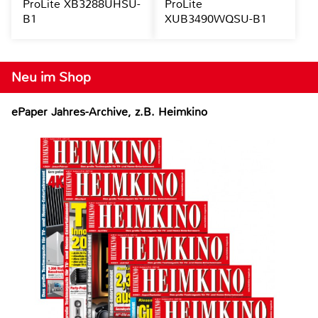
ProLite XB3288UHSU-
ProLite
B1
XUB3490WQSU-B1
Neu im Shop
ePaper Jahres-Archive, z.B. Heimkino