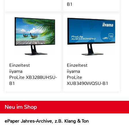
B1
Einzeltest
Einzeltest
iiyama
iiyama
ProLite XB3288UHSU-
ProLite
B1
XUB3490WQSU-B1
Neu im Shop
ePaper Jahres-Archive, z.B. Klang & Ton