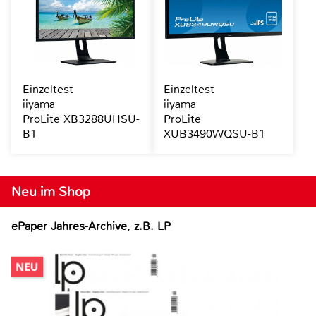
Einzeltest
Einzeltest
iiyama
iiyama
ProLite XB3288UHSU-
ProLite
B1
XUB3490WQSU-B1
Neu im Shop
ePaper Jahres-Archive, z.B. LP