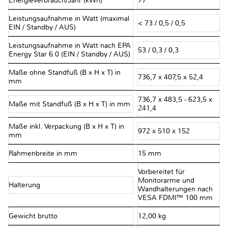
Energieverbrauch/Jahr (kWh)
77
Leistungsaufnahme in Watt (maximal
< 73 / 0,5 / 0,5
EIN / Standby / AUS)
Leistungsaufnahme in Watt nach EPA
53 / 0,3 / 0,3
Energy Star 6.0 (EIN / Standby / AUS)
Maße ohne Standfuß (B x H x T) in
736,7 x 407,5 x 52,4
mm
736,7 x 483,5 - 623,5 x
Maße mit Standfuß (B x H x T) in mm
241,4
Maße inkl. Verpackung (B x H x T) in
972 x 510 x 152
mm
Rahmenbreite in mm
15 mm
Vorbereitet für
Monitorarme und
Halterung
Wandhalterungen nach
VESA FDMI™ 100 mm
Gewicht brutto
12,00 kg