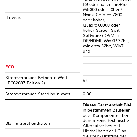
R9 oder höher, FirePro
W5000 oder höher /
Nvidia Geforce 7800
Hinweis
oder höher,
QuadroK6000 oder
höher. Screen Split
Software (DP/Mini
DP/HDMI) WinXP 32bit,
WinVista 32bit, Win7
und
ECO
Stromverbrauch Betrieb in Watt
53
(IEC62087 Edition 2)
Stromverbrauch Stand-by in Watt
0,30
Dieses Gerät enthält Blei
in bestimmten Bauteilen
oder Komponenten bei
denen keine technische
Blei im Gerät enthalten
Alternative besteht.
Hierbei hält sich LG an
die RoHS Richtline der