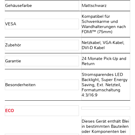
Gehäusefarbe
Mattschwarz
Kompatibel für
Schwenkarme und
VESA
Wandhalterungen nach
FDMI™ (75mm)
Netzkabel, VGA-Kabel,
Zubehör
DVI-D Kabel
24 Monate Pick-Up and
Garantie
Return
Stromsparendes LED
Backlight, Super Energy
Besonderheiten
Saving, Ext. Netzteil,
Formatumschaltung
4:3/16:9
ECO
Dieses Gerät enthält Blei
in bestimmten Bauteilen
oder Komponenten bei