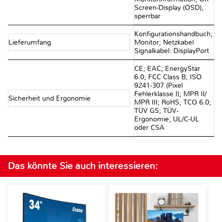
Screen-Display (OSD),
sperrbar
Konfigurationshandbuch;
Lieferumfang
Monitor; Netzkabel
Signalkabel: DisplayPort
CE; EAC; EnergyStar
6.0; FCC Class B; ISO
9241-307 (Pixel
Fehlerklasse I); MPR II/
Sicherheit und Ergonomie
MPR III; RoHS; TCO 6.0;
TÜV GS; TÜV-
Ergonomie; UL/C-UL
oder CSA
Das könnte Sie auch interessieren: