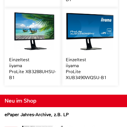
Einzeltest
Einzeltest
iiyama
iiyama
ProLite XB3288UHSU-
ProLite
B1
XUB3490WQSU-B1
Neu im Shop
ePaper Jahres-Archive, z.B. LP