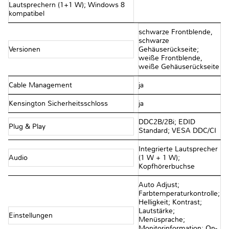
Lautsprechern (1+1 W); Windows 8
kompatibel
schwarze Frontblende,
schwarze
Versionen
Gehäuserückseite;
weiße Frontblende,
weiße Gehäuserückseite
Cable Management
ja
Kensington Sicherheitsschloss
ja
DDC2B/2Bi; EDID
Plug & Play
Standard; VESA DDC/CI
Integrierte Lautsprecher
Audio
(1 W + 1 W);
Kopfhörerbuchse
Auto Adjust;
Farbtemperaturkontrolle;
Helligkeit; Kontrast;
Lautstärke;
Einstellungen
Menüsprache;
Monitorinformation; On-