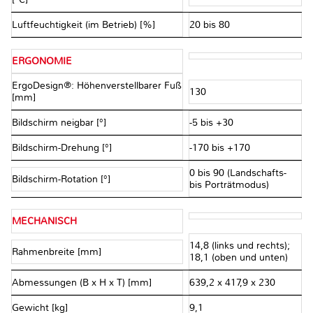
Luftfeuchtigkeit (im Betrieb) [%]
20 bis 80
ERGONOMIE
ErgoDesign®: Höhenverstellbarer Fuß
130
[mm]
Bildschirm neigbar [°]
-5 bis +30
Bildschirm-Drehung [°]
-170 bis +170
0 bis 90 (Landschafts-
Bildschirm-Rotation [°]
bis Porträtmodus)
MECHANISCH
14,8 (links und rechts);
Rahmenbreite [mm]
18,1 (oben und unten)
Abmessungen (B x H x T) [mm]
639,2 x 417,9 x 230
Gewicht [kg]
9,1