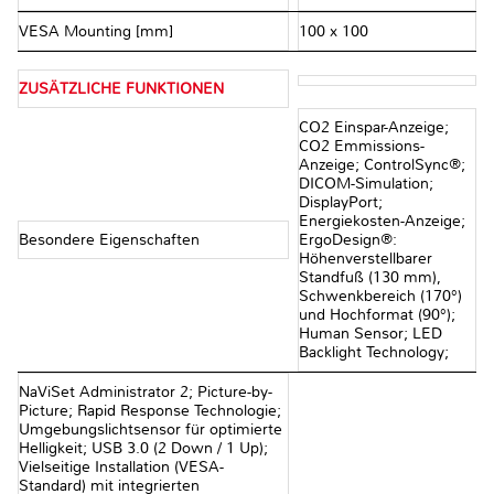
VESA Mounting [mm]
100 x 100
ZUSÄTZLICHE FUNKTIONEN
CO2 Einspar-Anzeige;
CO2 Emmissions-
Anzeige; ControlSync®;
DICOM-Simulation;
DisplayPort;
Energiekosten-Anzeige;
Besondere Eigenschaften
ErgoDesign®:
Höhenverstellbarer
Standfuß (130 mm),
Schwenkbereich (170°)
und Hochformat (90°);
Human Sensor; LED
Backlight Technology;
NaViSet Administrator 2; Picture-by-
Picture; Rapid Response Technologie;
Umgebungslichtsensor für optimierte
Helligkeit; USB 3.0 (2 Down / 1 Up);
Vielseitige Installation (VESA-
Standard) mit integrierten