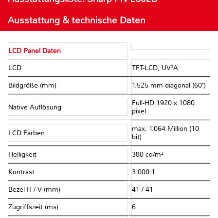
Ausstattung & technische Daten
LCD Panel Daten
LCD
TFT-LCD, UV²A
Bildgröße (mm)
1.525 mm diagonal (60")
Full-HD 1920 x 1080
Native Auflösung
pixel
max. 1.064 Million (10
LCD Farben
bit)
Helligkeit
380 cd/m²
Kontrast
3.000:1
Bezel H / V (mm)
41 / 41
Zugriffszeit (ms)
6