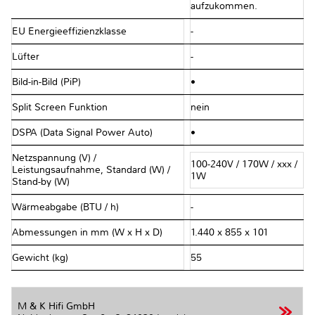
aufzukommen.
EU Energieeffizienzklasse
-
Lüfter
-
Bild-in-Bild (PiP)
•
Split Screen Funktion
nein
DSPA (Data Signal Power Auto)
•
Netzspannung (V) /
100-240V / 170W / xxx /
Leistungsaufnahme, Standard (W) /
1W
Stand-by (W)
Wärmeabgabe (BTU / h)
-
Abmessungen in mm (W x H x D)
1.440 x 855 x 101
Gewicht (kg)
55
M & K Hifi GmbH