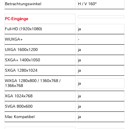
Betrachtungswinkel
H / V 160°
PC-Eingänge
Full-HD (1920x1080)
ja
WUXGA+
-
UXGA 1600x1200
ja
SXGA+ 1400x1050
ja
SXGA 1280x1024
ja
WXGA 1280x800 / 1360x768 /
ja
1366x768
XGA 1024x768
ja
SVGA 800x600
ja
Mac Kompatibel
ja