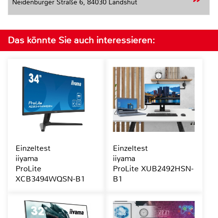
Neidenburger Straße 6,
84030 Landshut
Das könnte Sie auch interessieren:
Einzeltest
Einzeltest
iiyama
iiyama
ProLite
ProLite XUB2492HSN-
XCB3494WQSN-B1
B1