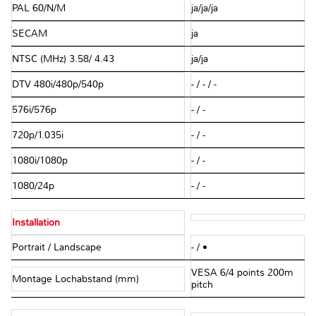
PAL 60/N/M
ja/ja/ja
SECAM
ja
NTSC (MHz) 3.58/ 4.43
ja/ja
DTV 480i/480p/540p
- / - / -
576i/576p
- / -
720p/1.035i
- / -
1080i/1080p
- / -
1080/24p
- / -
Installation
Portrait / Landscape
- / •
VESA 6/4 points 200m
Montage Lochabstand (mm)
pitch