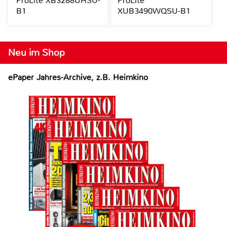
ProLite XB3288UHSU-
ProLite
B1
XUB3490WQSU-B1
Neu im Shop
ePaper Jahres-Archive, z.B. Heimkino