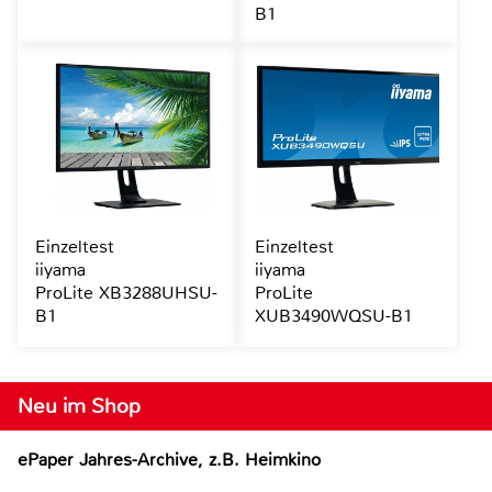
B1
Einzeltest
Einzeltest
iiyama
iiyama
ProLite XB3288UHSU-
ProLite
B1
XUB3490WQSU-B1
Neu im Shop
ePaper Jahres-Archive, z.B. Heimkino