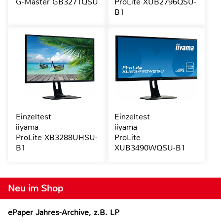
G-Master GB3271QSU
ProLite XUB2796QSU-
B1
Einzeltest
Einzeltest
iiyama
iiyama
ProLite XB3288UHSU-
ProLite
B1
XUB3490WQSU-B1
Neu im Shop
ePaper Jahres-Archive, z.B. LP