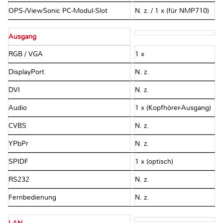
OPS-/ViewSonic PC-Modul-Slot
N. z. / 1 x (für NMP710)
Ausgang
RGB / VGA
1 x
DisplayPort
N. z.
DVI
N. z.
Audio
1 x (Kopfhörer-Ausgang)
CVBS
N. z.
YPbPr
N. z.
SPIDF
1 x (optisch)
RS232
N. z.
Fernbedienung
N. z.