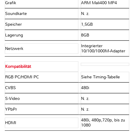
Grafik
ARM Mali400 MP4
Soundkarte
N. z.
Speicher
1,5GB
Lagerung
8GB
Integrierter
Netzwerk
10/100/1000M-Adapter
Kompatibilität
RGB PC/HDMI PC
Siehe Timing-Tabelle
CVBS
480i
S-Video
N. z.
YPbPr
N. z.
480i, 480p,720p, bis zu
HDMI
1080