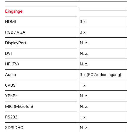
Eingänge
HDMI
3 x
RGB / VGA
3 x
DisplayPort
N. z.
DVI
N. z.
HF (TV)
N. z.
Audio
3 x (PC-Audioeingang)
CVBS
1 x
YPbPr
N. z.
MIC (Mikrofon)
N. z.
RS232
1 x
SD/SDHC
N. z.