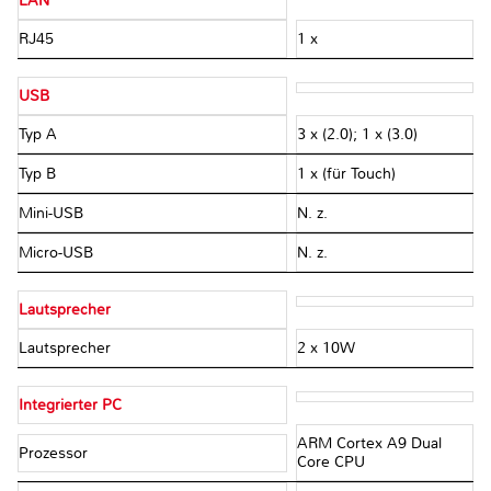
LAN
RJ45
1 x
USB
Typ A
3 x (2.0); 1 x (3.0)
Typ B
1 x (für Touch)
Mini-USB
N. z.
Micro-USB
N. z.
Lautsprecher
Lautsprecher
2 x 10W
Integrierter PC
ARM Cortex A9 Dual
Prozessor
Core CPU