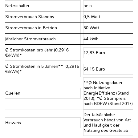
Netzschalter
nein
Stromverbrauch Standby
0,5 Watt
Stromverbrauch in Betrieb
30 Watt
jährlicher Stromverbrauch
44 kWh
Ø Stromkosten pro Jahr (0,2916
12,83 Euro
€/kWh)*
Ø Stromkosten in 5 Jahren** (0,2916
64,15 Euro
€/kWh)*
**Ø Nutzungsdauer
nach Initiative
Quellen
EnergieEffizienz (Stand
2013), *Ø Strompreis
nach BDEW (Stand 2017)
Der tatsächliche
Verbrauch hängt von Art
Hinweis
und Häufigkeit der
Nutzung des Geräts ab