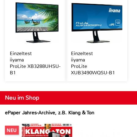
Einzeltest
Einzeltest
iiyama
iiyama
ProLite XB3288UHSU-
ProLite
B1
XUB3490WQSU-B1
Neu im Shop
ePaper Jahres-Archive, z.B. Klang & Ton