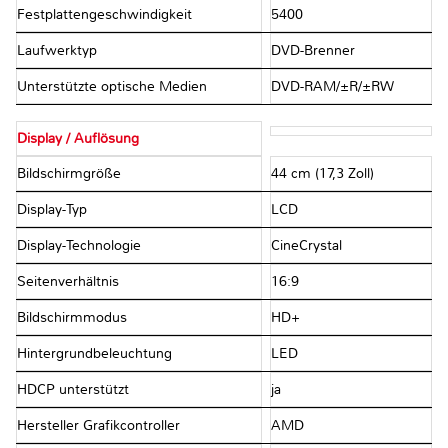
Festplattengeschwindigkeit
5400
Laufwerktyp
DVD-Brenner
Unterstützte optische Medien
DVD-RAM/±R/±RW
Display / Auflösung
Bildschirmgröße
44 cm (17,3 Zoll)
Display-Typ
LCD
Display-Technologie
CineCrystal
Seitenverhältnis
16:9
Bildschirmmodus
HD+
Hintergrundbeleuchtung
LED
HDCP unterstützt
ja
Hersteller Grafikcontroller
AMD