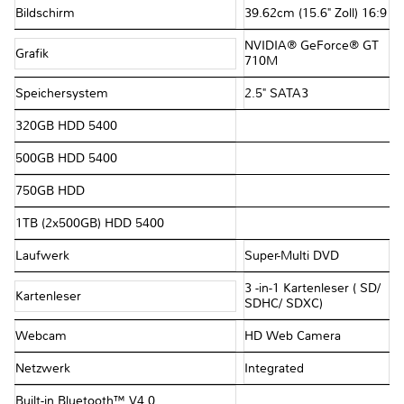
Bildschirm
39.62cm (15.6" Zoll) 16:9
NVIDIA® GeForce® GT
Grafik
710M
Speichersystem
2.5" SATA3
320GB HDD 5400
500GB HDD 5400
750GB HDD
1TB (2x500GB) HDD 5400
Laufwerk
Super-Multi DVD
3 -in-1 Kartenleser ( SD/
Kartenleser
SDHC/ SDXC)
Webcam
HD Web Camera
Netzwerk
Integrated
Built-in Bluetooth™ V4.0