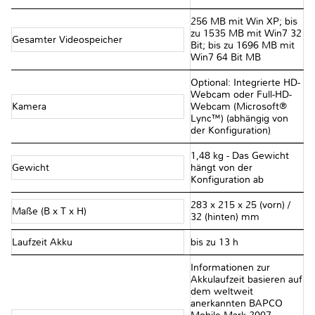
256 MB mit Win XP; bis
zu 1535 MB mit Win7 32
Gesamter Videospeicher
Bit; bis zu 1696 MB mit
Win7 64 Bit MB
Optional: Integrierte HD-
Webcam oder Full-HD-
Kamera
Webcam (Microsoft®
Lync™) (abhängig von
der Konfiguration)
1,48 kg - Das Gewicht
Gewicht
hängt von der
Konfiguration ab
283 x 215 x 25 (vorn) /
Maße (B x T x H)
32 (hinten) mm
Laufzeit Akku
bis zu 13 h
Informationen zur
Akkulaufzeit basieren auf
dem weltweit
anerkannten BAPCO