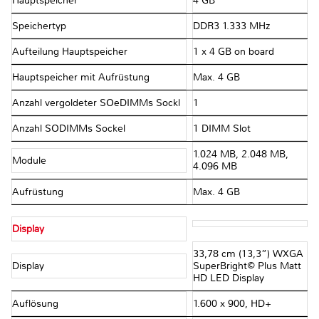
Hauptspeicher
4 GB
Speichertyp
DDR3 1.333 MHz
Aufteilung Hauptspeicher
1 x 4 GB on board
Hauptspeicher mit Aufrüstung
Max. 4 GB
Anzahl vergoldeter SOeDIMMs Sockl
1
Anzahl SODIMMs Sockel
1 DIMM Slot
1.024 MB, 2.048 MB,
Module
4.096 MB
Aufrüstung
Max. 4 GB
Display
33,78 cm (13,3”) WXGA
Display
SuperBright© Plus Matt
HD LED Display
Auflösung
1.600 x 900, HD+