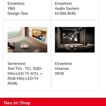
Einzeltest
Einzeltest
YBA
Audio System
Design One
M-500.4MD
Serientest
Einzeltest
Test TVs · TCL SQD-
Hisense
Mini-LED-TV X11L +
XR10
RGB-Mini-LED-TV
RM9L
Neu im Shop