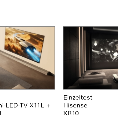
Einzeltest
ni-LED-TV X11L +
Hisense
L
XR10