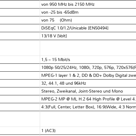
von 950 MHz bis 2150 MHz
von -25 bis -65dBm
von 75 Ω (Ohm)
DiSEqC 1.0/1.2/Unicable [EN50494]
13/18 V [Volt]
1,5 – 15 Mbit/s
1080p 50/25/24Hz, 1080i, 720p, 576p, 720x576(
MPEG-1 layer 1 & 2, DD & DD+ Dolby Digital zw
32, 44.1, 48 und 96kHz
Stereo, Zweikanal, Joint-Stereo und Mono
MPEG-2 MP @ ML H.2 64 High Profile @ Level 4
4:3(Full, Center, Letter Box), 16:9(Wide, 4:3 Nor
1 (AC3)