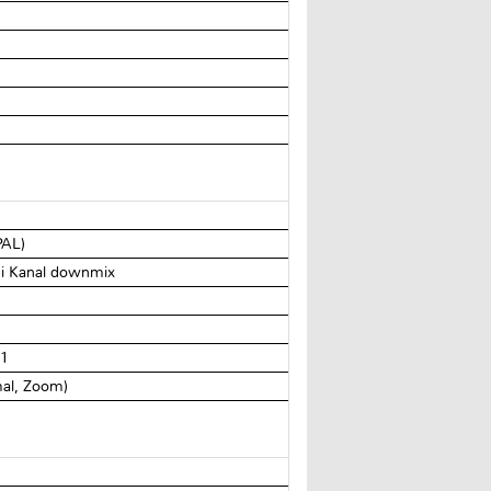
PAL)
ei Kanal downmix
.1
mal, Zoom)