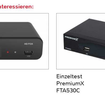
teressieren:
Einzeltest
PremiumX
FTA530C