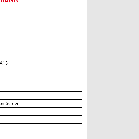
C 64GB
-A15
ion Screen