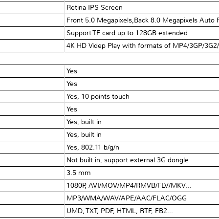
Retina IPS Screen
Front 5.0 Megapixels,Back 8.0 Megapixels Auto
Support TF card up to 128GB extended
4K HD Videp Play with formats of MP4/3GP/3
Yes
Yes
Yes, 10 points touch
Yes
Yes, built in
Yes, built in
Yes, 802.11 b/g/n
Not built in, support external 3G dongle
3.5 mm
1080P, AVI/MOV/MP4/RMVB/FLV/MKV…
MP3/WMA/WAV/APE/AAC/FLAC/OGG
UMD, TXT, PDF, HTML, RTF, FB2…