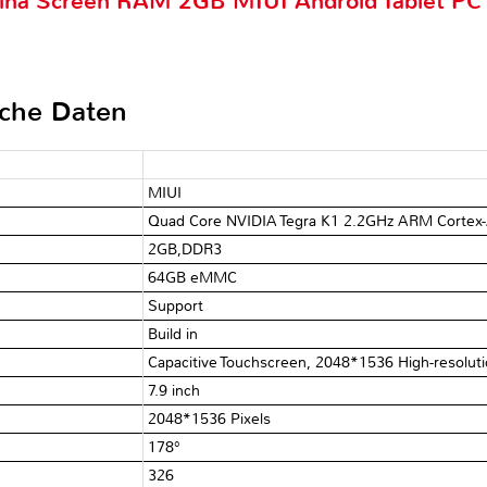
etina Screen RAM 2GB MIUI Android Tablet P
sche Daten
MIUI
Quad Core NVIDIA Tegra K1 2.2GHz ARM Cortex
2GB,DDR3
64GB eMMC
Support
Build in
Capacitive Touchscreen, 2048*1536 High-resolut
7.9 inch
2048*1536 Pixels
178°
326