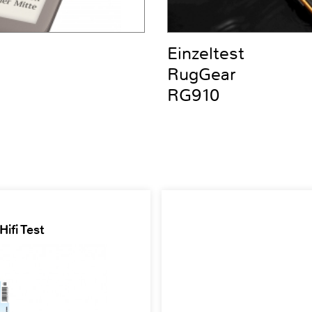
Einzeltest
RugGear
RG910
ifi Test