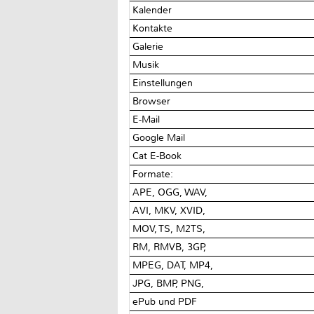
Kalender
Kontakte
Galerie
Musik
Einstellungen
Browser
E-Mail
Google Mail
Cat E-Book
Formate:
APE, OGG, WAV,
AVI, MKV, XVID,
MOV, TS, M2TS,
RM, RMVB, 3GP,
MPEG, DAT, MP4,
JPG, BMP, PNG,
ePub und PDF