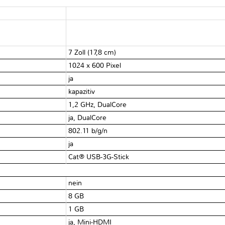
7 Zoll (17,8 cm)
1024 x 600 Pixel
ja
kapazitiv
1,2 GHz, DualCore
ja, DualCore
802.11 b/g/n
ja
Cat® USB-3G-Stick
nein
8 GB
1 GB
ja, Mini-HDMI