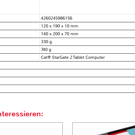
4260245986156
120 x 190 x 10 mm
140 x 200 x 70 mm
330 g
740 g
Cat® StarGate 2 Tablet Computer
teressieren: