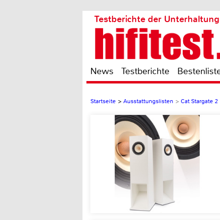
Testberichte der Unterhaltung
News
Testberichte
Bestenlist
Startseite
>
Ausstattungslisten
>
Cat Stargate 2