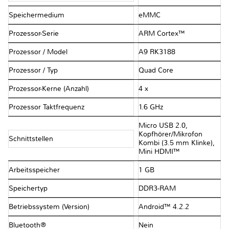
Speichermedium
eMMC
Prozessor-Serie
ARM Cortex™
Prozessor / Model
A9 RK3188
Prozessor / Typ
Quad Core
Prozessor-Kerne (Anzahl)
4 x
Prozessor Taktfrequenz
1.6 GHz
Micro USB 2.0,
Kopfhörer/Mikrofon
Schnittstellen
Kombi (3.5 mm Klinke),
Mini HDMI™
Arbeitsspeicher
1 GB
Speichertyp
DDR3-RAM
Betriebssystem (Version)
Android™ 4.2.2
Bluetooth®
Nein