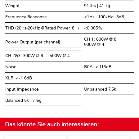
Weight
91 lbs | 41 kg
Frequency Response
<1Hz - 100kHz: -3dB
THD (20Hz-20kHz @Rated Power, 8Ω)
<0.005%
CH 1: 600W @ 8Ω |
Power Output (per channel)
900W @ 4Ω
CH 2&3: 300W @ 8Ω | 500W @ 4Ω
Noise
RCA: <-115dB
XLR: <-116dB
Input Impedance
Unbalanced 7.5kΩ
Balanced 5kΩ / leg
Das könnte Sie auch interessieren: