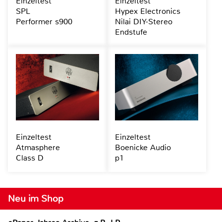
Einzeltest
Einzeltest
SPL
Hypex Electronics
Performer s900
Nilai DIY-Stereo
Endstufe
Einzeltest
Einzeltest
Atmasphere
Boenicke Audio
Class D
p1
Neu im Shop