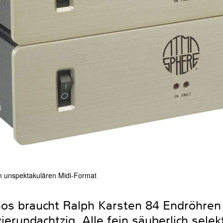
m unspektakulären Midi-Format
os braucht Ralph Karsten 84 Endröhren
ierundachtzig. Alle fein säuberlich selek