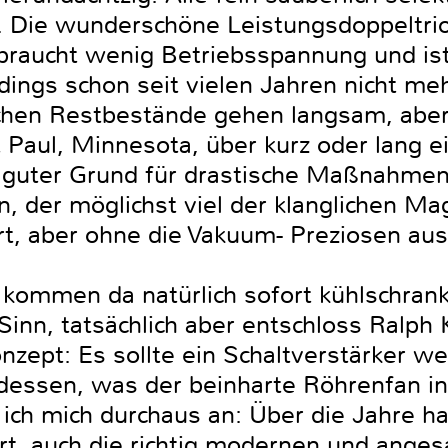
en. Die wunderschöne Leistungsdoppeltr
, braucht wenig Betriebsspannung und is
rdings schon seit vielen Jahren nicht meh
chen Restbestände gehen langsam, aber
 Paul, Minnesota, über kurz oder lang e
n guter Grund für drastische Maßnahmen
n, der möglichst viel der klanglichen Ma
t, aber ohne die Vakuum- Preziosen a
kommen da natürlich sofort kühlschrank
Sinn, tatsächlich aber entschloss Ralph
onzept: Es sollte ein Schaltverstärker 
 dessen, was der beinharte Röhrenfan in
 ich mich durchaus an: Über die Jahre ha
t, auch die richtig modernen und angesa