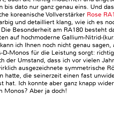
n bis dato nur ganz genau eins. Und das
che koreanische Vollverstärker
Rose RA18
 farbig und detailliert klang, wie ich es 
. Die Besonderheit am RA180 besteht da
en auf hochmoderne Gallium-Nitrid-(kur
 kann ich Ihnen noch nicht genau sagen, 
-D-Monos für die Leistung sorgt: richti
ich der Umstand, dass ich vor vielen Ja
irklich ausgezeichnete symmetrische R
 hatte, die seinerzeit einen fast unwid
st hat. Ich konnte aber ganz knapp wid
uen Monos? Aber ja doch!