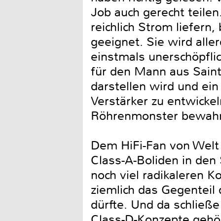
Job auch gerecht teil
reichlich Strom liefern
geeignet. Sie wird alle
einstmals unerschöpfli
für den Mann aus Saint
darstellen wird und ei
Verstärker zu entwickel
Röhrenmonster bewahr
Dem HiFi-Fan von Welt 
Class-A-Boliden in den 
noch viel radikaleren K
ziemlich das Gegenteil
dürfte. Und da schließe
Class-D-Konzepte gehör