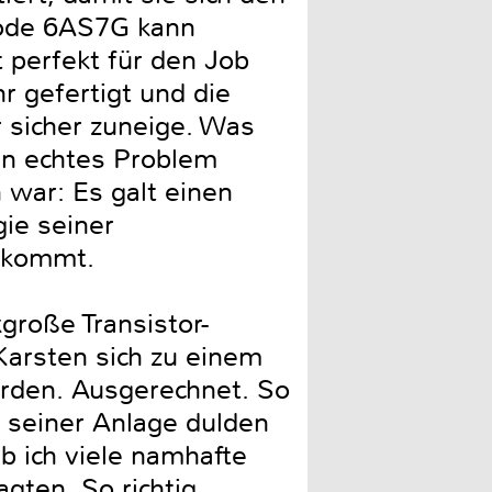
iode 6AS7G kann
t perfekt für den Job
r gefertigt und die
 sicher zuneige. Was
in echtes Problem
 war: Es galt einen
gie seiner
uskommt.
große Transistor-
 Karsten sich zu einem
werden. Ausgerechnet. So
 seiner Anlage dulden
b ich viele namhafte
gten. So richtig