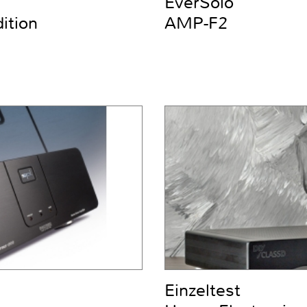
EverSolo
ition
AMP-F2
Einzeltest