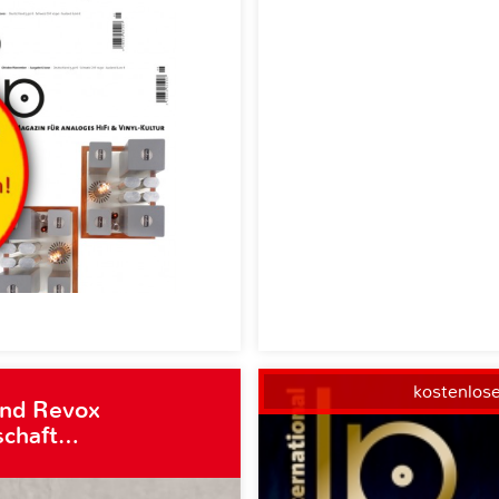
kostenlos
und Revox
schaft…