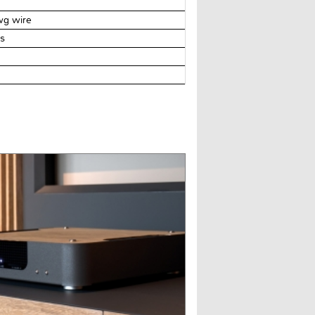
wg wire
es