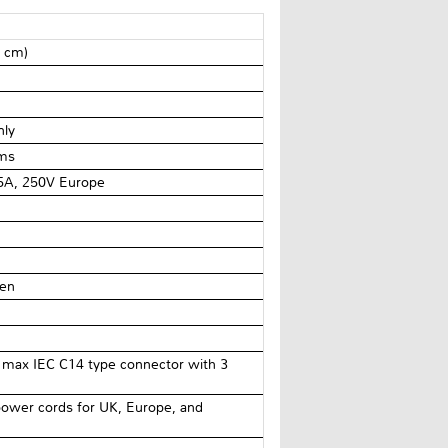
9 cm)
nly
hms
5A, 250V Europe
ven
max IEC C14 type connector with 3
power cords for UK, Europe, and