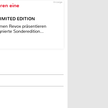
Anzeige
ren eine
– LIMITED EDITION
men Revox präsentieren
nierte Sonderedition...