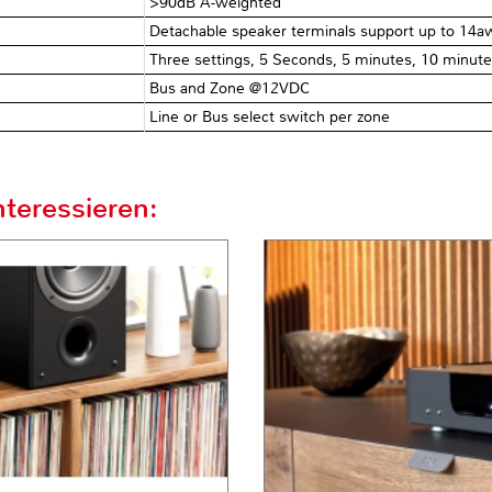
>90dB A-weighted
Detachable speaker terminals support up to 14a
Three settings, 5 Seconds, 5 minutes, 10 minut
Bus and Zone @12VDC
Line or Bus select switch per zone
teressieren: