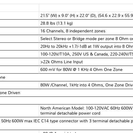
21.5" (W) x 9.0" (H) x 22.0" (D), (54.6 x 22.9 x 55.
28.8 lbs (13.1 kg)
16 Channels, 8 independent zones
Select Stereo or Bridge mode per zone 8 Ohm o
20Hz to 20kHz +1.7/-1dB at 1W output into 8 O
100-120V/T10A, 250V US & Canada, 220-240V/T
>22k Ohms Line Input
600 mV for 80W @ 1 KHz 4 Ohm One Zone
one
80W /Channel, 1kHz into 4 Ohms, One Zone Dri
one Driven
North American Model: 100-120VAC 60Hz 600W 
terminal detachable power cord
C 50Hz 600W max IEC C14 type connector with 3 terminal detachable 