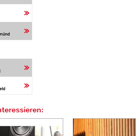
Gmünd
t
eld
teressieren: