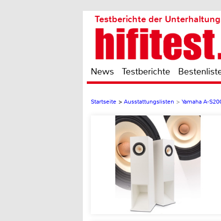
Testberichte der Unterhaltung
News
Testberichte
Bestenlist
Startseite
>
Ausstattungslisten
>
Yamaha A-S20