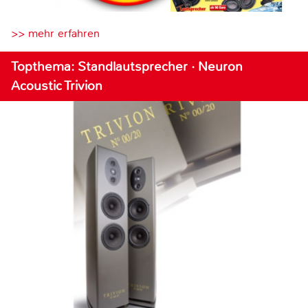
>> mehr erfahren
Topthema: Standlautsprecher · Neuron
Acoustic Trivion