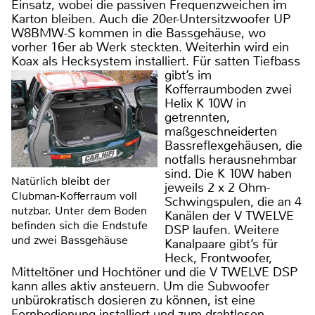
Einsatz, wobei die passiven Frequenzweichen im
Karton bleiben. Auch die 20er-Untersitzwoofer UP
W8BMW-S kommen in die Bassgehäuse, wo
vorher 16er ab Werk steckten. Weiterhin wird ein
Koax als Hecksystem installiert.
Für satten Tiefbass
gibt’s im
Kofferraumboden zwei
Helix K 10W in
getrennten,
maßgeschneiderten
Bassreflexgehäusen, die
notfalls herausnehmbar
sind. Die K 10W haben
Natürlich bleibt der
jeweils 2 x 2 Ohm-
Clubman-Kofferraum voll
Schwingspulen, die an 4
nutzbar. Unter dem Boden
Kanälen der V TWELVE
befinden sich die Endstufe
DSP laufen. Weitere
und zwei Bassgehäuse
Kanalpaare gibt’s für
Heck, Frontwoofer,
Mitteltöner und Hochtöner und die V TWELVE DSP
kann alles aktiv ansteuern. Um die Subwoofer
unbürokratisch dosieren zu können, ist eine
Fernbedienung installiert und zum drahtlosen