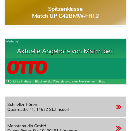
Spitzenklasse
Match UP C42BMW-FRT.2
Werbung*
Aktuelle Angebote von Match bei:
* Für Links in diesem Block erhält hifitest.de evtl. eine Provision vom Shop
Schneller Hören
Quermathe 11,
14532 Stahnsdorf
Monsteraudio GmbH
Gundelfinger Str. 19,
90451 Nürnberg