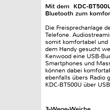
Mit dem KDC-BT500U b
Bluetooth zum komfort
Die Freisprechanlage d
Telefone. Audiostreami
somit komfortabel und 
dem Handy gesucht wer
Kenwood eine USB-Buchs
Smartphones und Masse
können dabei komforta
ebenfalls übers Radio
KDC-BT500U über USB
3-Wege-Weiche