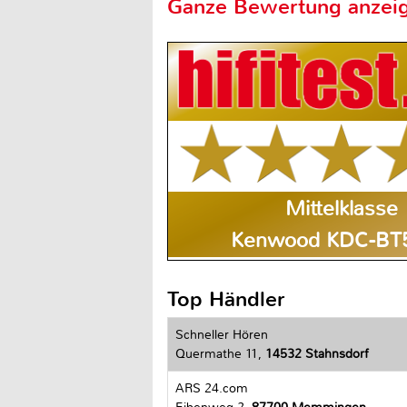
Ganze Bewertung anzei
Mittelklasse
Kenwood KDC-BT
Top Händler
Schneller Hören
Quermathe 11,
14532 Stahnsdorf
ARS 24.com