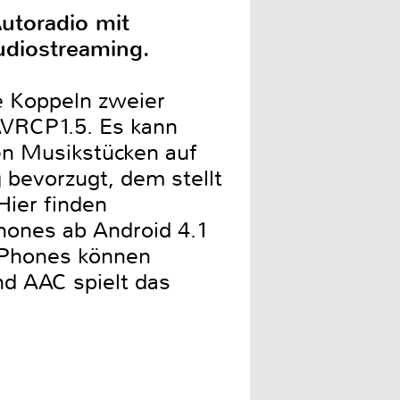
utoradio mit
udiostreaming.
e Koppeln zweier
AVRCP1.5. Es kann
en Musikstücken auf
bevorzugt, dem stellt
Hier finden
ones ab Android 4.1
 iPhones können
d AAC spielt das