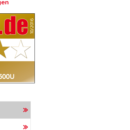
gen
10/2016
500U