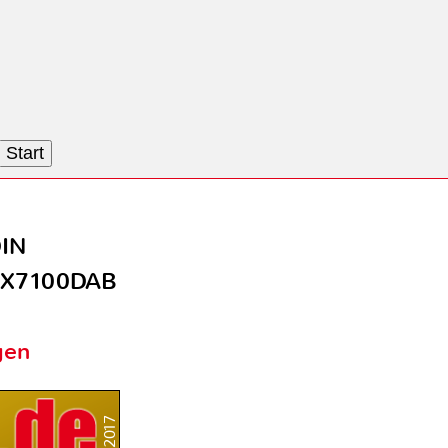
Start
DIN
-X7100DAB
gen
4/2017