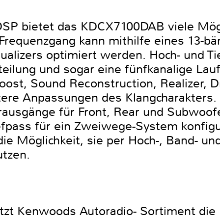
 DSP bietet das KDCX7100DAB viele Mögl
Frequenzgang kann mithilfe eines 13-bä
alizers optimiert werden. Hoch- und Tie
eilung und sogar eine fünfkanalige Laufz
ost, Sound Reconstruction, Realizer, 
tere Anpassungen des Klangcharakters. 
rausgänge für Front, Rear und Subwoof
iefpass für ein Zweiwege-System konfig
e Möglichkeit, sie per Hoch-, Band- und
tzen.
t Kenwoods Autoradio- Sortiment die K