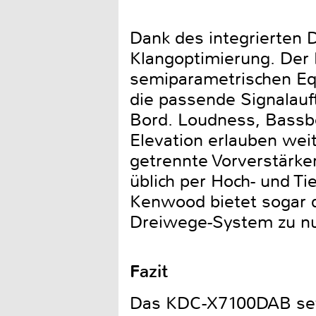
Dank des integrierten
Klangoptimierung. Der 
semiparametrischen Equ
die passende Signalauft
Bord. Loudness, Bassbo
Elevation erlauben wei
getrennte Vorverstärke
üblich per Hoch- und T
Kenwood bietet sogar di
Dreiwege-System zu nu
Fazit
Das KDC-X7100DAB setz