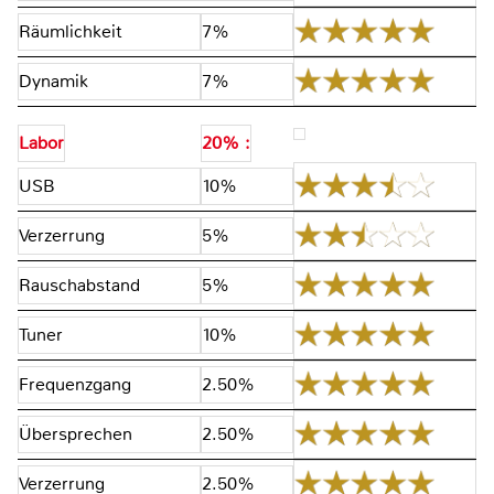
Räumlichkeit
7%
Dynamik
7%
Labor
20% :
USB
10%
Verzerrung
5%
Rauschabstand
5%
Tuner
10%
Frequenzgang
2.50%
Übersprechen
2.50%
Verzerrung
2.50%