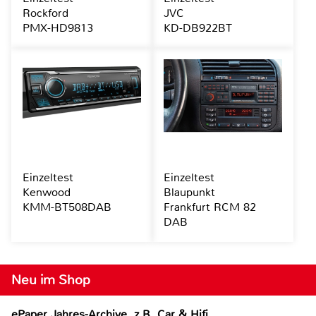
Rockford
JVC
PMX-HD9813
KD-DB922BT
Einzeltest
Einzeltest
Kenwood
Blaupunkt
KMM-BT508DAB
Frankfurt RCM 82
DAB
Neu im Shop
ePaper Jahres-Archive, z.B. Car & Hifi