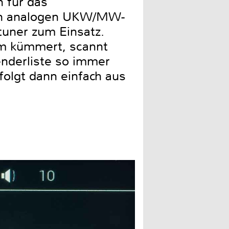
 für das
den analogen UKW/MW-
tuner zum Einsatz.
mm kümmert, scannt
enderliste so immer
folgt dann einfach aus