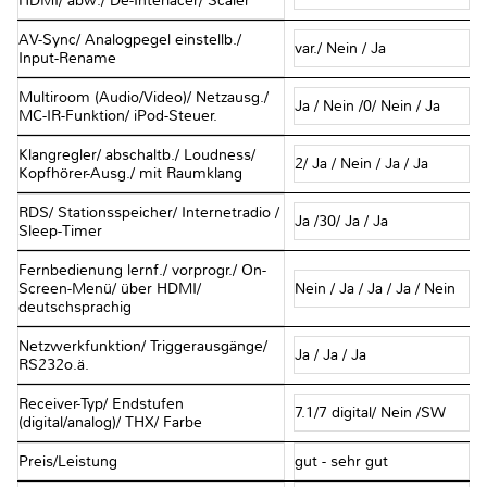
HDMI/ abw./ De-Interlacer/ Scaler
AV-Sync/ Analogpegel einstellb./
var./ Nein / Ja
Input-Rename
Multiroom (Audio/Video)/ Netzausg./
Ja / Nein /0/ Nein / Ja
MC-IR-Funktion/ iPod-Steuer.
Klangregler/ abschaltb./ Loudness/
2/ Ja / Nein / Ja / Ja
Kopfhörer-Ausg./ mit Raumklang
RDS/ Stationsspeicher/ Internetradio /
Ja /30/ Ja / Ja
Sleep-Timer
Fernbedienung lernf./ vorprogr./ On-
Screen-Menü/ über HDMI/
Nein / Ja / Ja / Ja / Nein
deutschsprachig
Netzwerkfunktion/ Triggerausgänge/
Ja / Ja / Ja
RS232o.ä.
Receiver-Typ/ Endstufen
7.1/7 digital/ Nein /SW
(digital/analog)/ THX/ Farbe
Preis/Leistung
gut - sehr gut