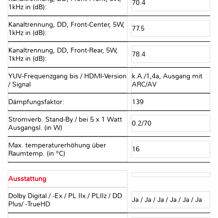
70.4
1kHz in (dB):
Kanaltrennung, DD, Front-Center, 5W,
77.5
1kHz in (dB):
Kanaltrennung, DD, Front-Rear, 5W,
78.4
1kHz in (dB):
YUV-Frequenzgang bis / HDMI-Version
k.A./1,4a, Ausgang mit
/ Signal
ARC/AV
Dämpfungsfaktor:
139
Stromverb. Stand-By / bei 5 x 1 Watt
0.2/70
Ausgangsl. (in W)
Max. temperaturerhöhung über
16
Raumtemp. (in °C)
Ausstattung
Dolby Digital / -Ex / PL IIx / PLIIz / DD
Ja / Ja / Ja / Ja / Ja / Ja
Plus/ -TrueHD