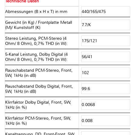
Technische Daten
Abmessungen (B x H x T) in mm
440/165/475
Gewicht (in Kg) / Frontplatte Metall
7.7/K
(M)/ Kunststoff (K)
Stereo Leistung, PCM-Stereo (4
175/121
Ohm/ 8 Ohm), 0,7% THD (in W):
5-Kanal Leistung, Dolby Digital (4
56/41
Ohm/ 8 Ohm), 0,7% THD (in W):
Rauschabstand PCM-Stereo, Front,
102
5W, 1kHz (in dB)
Rauschabstand Dolby Digital, Front,
99.6
5W, 1kHz (in dB)
Klirrfaktor Dolby Digital, Front, 5W,
0.0068
1kHz (in %)
Klirrfaktor PCM-Stereo, Front, 5W,
0.008
1kHz (in %)
Kanaltrennung, DD, Front-Front, 5W,