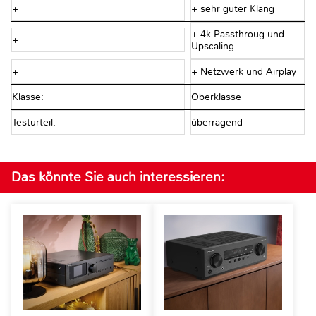
+
+ sehr guter Klang
+ 4k-Passthroug und
+
Upscaling
+
+ Netzwerk und Airplay
Klasse:
Oberklasse
Testurteil:
überragend
Das könnte Sie auch interessieren: