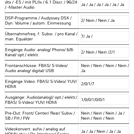
dts / -ES / mit PLIIx / 6.1 Discr. / 96/24
Ja / Ja / Ja / Ja / Ja / Ja
/ -Master Audio
DSP-Programme / Audyssey DSX /
2/ Nein / Nein / Ja
Dyn. Volume / autom. Einmessung
Übernahmefreq. f. Subw. / pro Kanal /
7/ Ja /
man. Equalizer
Eingänge Audio: analog/ Phono/ 6/8-
2/ Nein / Nein /2/1
Kanal/ opt./ elektr.
Frontanschlüsse: FBAS/ S-Video/
Nein / Nein / Nein / Nein /
Audio analog/ digital/ USB
Ja
Eingänge Video: FBAS/ S-Video/ YUV/
2/0/1/7
HDMI
Ausgänge: Audio(analog)/ opt./ elektr./
1/0/0/1/0/0/1
FBAS/ S-Video/ YUV/ HDMi
Pre-Out: Front/ Center/ Rear/ Subw./
Nein / Nein / Nein / Ja /
SB / FH / FW
Nein / Nein / Nein
Videokonvert. aufw./ analog auf
Ja / Ja / Nein / Ja / Ja