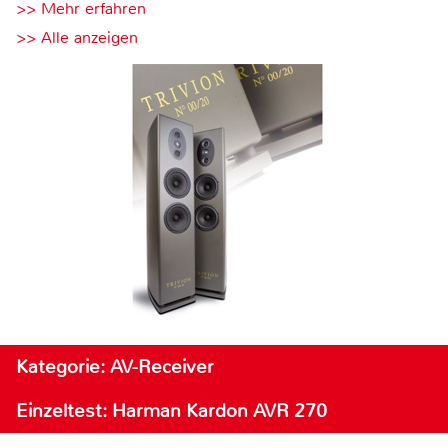
>> Mehr erfahren
>> Alle anzeigen
Kategorie: AV-Receiver
Einzeltest: Harman Kardon AVR 270