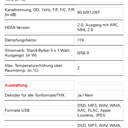
Kanaltrennung, DD, 1kHz; F/F, F/C, F/R
95.6/97.2/87
(in dB)
2.0, Ausgang mit ARC,
HDMI-Version
MHL 2.0
Dämpfungsfaktor
119
Stromverb. Stand-By/bei 5 x 1 Watt
0/56.9
Ausgangsl. (in W)
Max. Temperaturerhöhung über
2
Raumtemp. (in °C)
Ausstattung
Dekoder für alle Tonformate/THX
Ja / Nein
DSD, MP3, WAV, WMA,
Formate USB
AAC, FLAC, Apple
Lossless, JPEG
DSD, MP3, WAV, WMA,