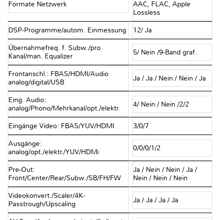
Formate Netzwerk
AAC, FLAC, Apple
Lossless
DSP-Programme/autom. Einmessung
12/ Ja
Übernahmefreq. f. Subw./pro
5/ Nein /9-Band graf.
Kanal/man. Equalizer
Frontanschl.: FBAS/HDMI/Audio
Ja / Ja / Nein / Nein / Ja
analog/digital/USB
Eing. Audio:
4/ Nein / Nein /2/2
analog/Phono/Mehrkanal/opt./elektr.
Eingänge Video: FBAS/YUV/HDMI
3/0/7
Ausgänge:
0/0/0/1/2
analog/opt./elektr./YUV/HDMi
Pre-Out:
Ja / Nein / Nein / Ja /
Front/Center/Rear/Subw./SB/FH/FW
Nein / Nein / Nein
Videokonvert./Scaler/4K-
Ja / Ja / Ja / Ja
Passtrough/Upscaling