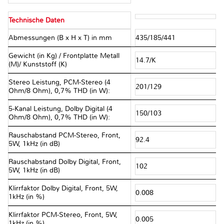
Technische Daten
Abmessungen (B x H x T) in mm
435/185/441
Gewicht (in Kg) / Frontplatte Metall
14.7/K
(M)/ Kunststoff (K)
Stereo Leistung, PCM-Stereo (4
201/129
Ohm/8 Ohm), 0,7% THD (in W):
5-Kanal Leistung, Dolby Digital (4
150/103
Ohm/8 Ohm), 0,7% THD (in W):
Rauschabstand PCM-Stereo, Front,
92.4
5W, 1kHz (in dB)
Rauschabstand Dolby Digital, Front,
102
5W, 1kHz (in dB)
Klirrfaktor Dolby Digital, Front, 5W,
0.008
1kHz (in %)
Klirrfaktor PCM-Stereo, Front, 5W,
0.005
1kHz (in %)