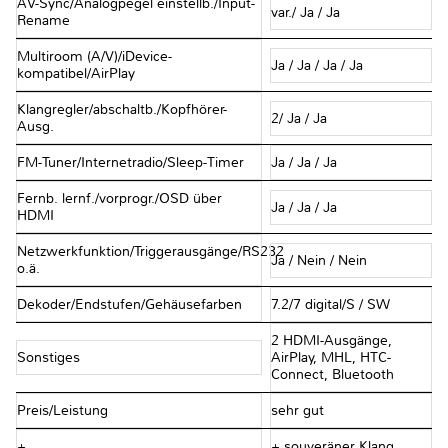
AV-Sync/Analogpegel einstellb./Input-
var./ Ja / Ja
Rename
Multiroom (A/V)/iDevice-
Ja / Ja / Ja / Ja
kompatibel/AirPlay
Klangregler/abschaltb./Kopfhörer-
2/ Ja / Ja
Ausg.
FM-Tuner/Internetradio/Sleep-Timer
Ja / Ja / Ja
Fernb. lernf./vorprogr./OSD über
Ja / Ja / Ja
HDMI
Netzwerkfunktion/Triggerausgänge/RS232
Ja / Nein / Nein
o.ä.
Dekoder/Endstufen/Gehäusefarben
7.2/7 digital/S / SW
2 HDMI-Ausgänge,
Sonstiges
AirPlay, MHL, HTC-
Connect, Bluetooth
Preis/Leistung
sehr gut
+
+ souveräner Klang