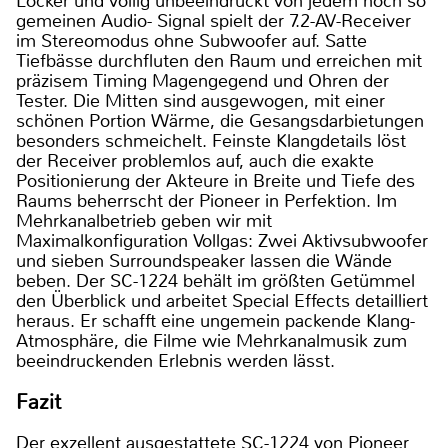
Locker und völlig unbeeindruckt von jedem noch so
gemeinen Audio- Signal spielt der 7.2-AV-Receiver
im Stereomodus ohne Subwoofer auf. Satte
Tiefbässe durchfluten den Raum und erreichen mit
präzisem Timing Magengegend und Ohren der
Tester. Die Mitten sind ausgewogen, mit einer
schönen Portion Wärme, die Gesangsdarbietungen
besonders schmeichelt. Feinste Klangdetails löst
der Receiver problemlos auf, auch die exakte
Positionierung der Akteure in Breite und Tiefe des
Raums beherrscht der Pioneer in Perfektion. Im
Mehrkanalbetrieb geben wir mit
Maximalkonfiguration Vollgas: Zwei Aktivsubwoofer
und sieben Surroundspeaker lassen die Wände
beben. Der SC-1224 behält im größten Getümmel
den Überblick und arbeitet Special Effects detailliert
heraus. Er schafft eine ungemein packende Klang-
Atmosphäre, die Filme wie Mehrkanalmusik zum
beeindruckenden Erlebnis werden lässt.
Fazit
Der exzellent ausgestattete SC-1224 von Pioneer