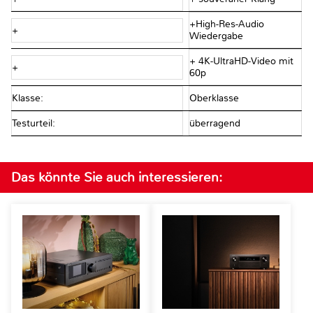
+High-Res-Audio
+
Wiedergabe
+ 4K-UltraHD-Video mit
+
60p
Klasse:
Oberklasse
Testurteil:
überragend
Das könnte Sie auch interessieren: