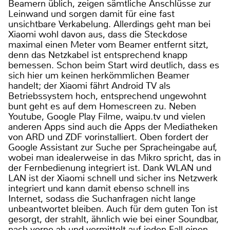
Beamern üblich, zeigen sämtliche Anschlüsse zur
Leinwand und sorgen damit für eine fast
unsichtbare Verkabelung. Allerdings geht man bei
Xiaomi wohl davon aus, dass die Steckdose
maximal einen Meter vom Beamer entfernt sitzt,
denn das Netzkabel ist entsprechend knapp
bemessen. Schon beim Start wird deutlich, dass es
sich hier um keinen herkömmlichen Beamer
handelt; der Xiaomi fährt Android TV als
Betriebssystem hoch, entsprechend ungewohnt
bunt geht es auf dem Homescreen zu. Neben
Youtube, Google Play Filme, waipu.tv und vielen
anderen Apps sind auch die Apps der Mediatheken
von ARD und ZDF vorinstalliert. Oben fordert der
Google Assistant zur Suche per Spracheingabe auf,
wobei man idealerweise in das Mikro spricht, das in
der Fernbedienung integriert ist. Dank WLAN und
LAN ist der Xiaomi schnell und sicher ins Netzwerk
integriert und kann damit ebenso schnell ins
Internet, sodass die Suchanfragen nicht lange
unbeantwortet bleiben. Auch für dem guten Ton ist
gesorgt, der strahlt, ähnlich wie bei einer Soundbar,
nach vorne ab und vermittelt auf jeden Fall einen