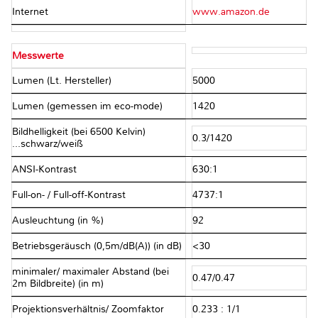
Internet
www.amazon.de
Messwerte
Lumen (Lt. Hersteller)
5000
Lumen (gemessen im eco-mode)
1420
Bildhelligkeit (bei 6500 Kelvin)
0.3/1420
...schwarz/weiß
ANSI-Kontrast
630:1
Full-on- / Full-off-Kontrast
4737:1
Ausleuchtung (in %)
92
Betriebsgeräusch (0,5m/dB(A)) (in dB)
<30
minimaler/ maximaler Abstand (bei
0.47/0.47
2m Bildbreite) (in m)
Projektionsverhältnis/ Zoomfaktor
0.233 : 1/1