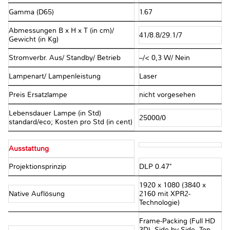
Gamma (D65)
1.67
Abmessungen B x H x T (in cm)/
41/8.8/29.1/7
Gewicht (in Kg)
Stromverbr. Aus/ Standby/ Betrieb
–/< 0,3 W/ Nein
Lampenart/ Lampenleistung
Laser
Preis Ersatzlampe
nicht vorgesehen
Lebensdauer Lampe (in Std)
25000/0
standard/eco; Kosten pro Std (in cent)
Ausstattung
Projektionsprinzip
DLP 0.47"
1920 x 1080 (3840 x
Native Auflösung
2160 mit XPR2-
Technologie)
Frame-Packing (Full HD
3D), Side-by-Side, Top-