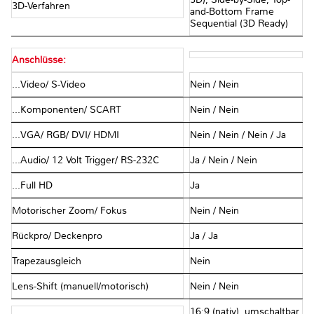
3D-Verfahren
and-Bottom Frame
Sequential (3D Ready)
Anschlüsse:
...Video/ S-Video
Nein / Nein
...Komponenten/ SCART
Nein / Nein
...VGA/ RGB/ DVI/ HDMI
Nein / Nein / Nein / Ja
...Audio/ 12 Volt Trigger/ RS-232C
Ja / Nein / Nein
...Full HD
Ja
Motorischer Zoom/ Fokus
Nein / Nein
Rückpro/ Deckenpro
Ja / Ja
Trapezausgleich
Nein
Lens-Shift (manuell/motorisch)
Nein / Nein
16:9 (nativ), umschaltbar