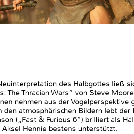
euinterpretation des Halbgottes ließ si
s: The Thracian Wars“ von Steve Moore 
enen nehmen aus der Vogelperspektive g
den atmosphärischen Bildern lebt der F
n („Fast & Furious 6“) brilliert als Ha
d Aksel Hennie bestens unterstützt.