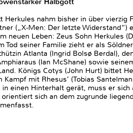
öwenstarker Halbgott
t Herkules nahm bisher in über vierzig 
atner („X-Men: Der letzte Widerstand“) 
um neuen Leben: Zeus Sohn Herkules (
 Tod seiner Familie zieht er als Söldne
hützin Atlanta (Ingrid Bolsø Berdal), d
Amphiaraus (Ian McShane) sowie seinem
Land. Königs Cotys (John Hurt) bittet H
n Kampf mit Rhesus’ (Tobias Santelman
s in einen Hinterhalt gerät, muss er sich
 orientiert sich an dem zugrunde liegen
mmenfasst.