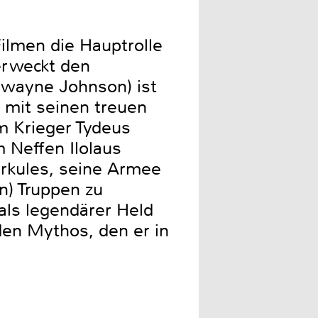
Filmen die Hauptrolle
erweckt den
Dwayne Johnson) ist
r mit seinen treuen
em Krieger Tydeus
 Neffen Ilolaus
erkules, seine Armee
n) Truppen zu
 als legendärer Held
den Mythos, den er in