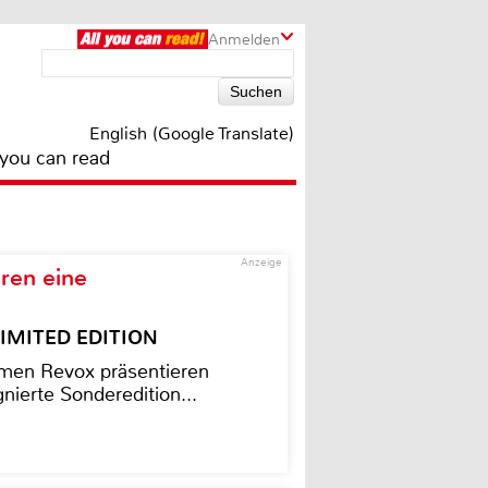
Anmelden
English (Google Translate)
 you can read
Anzeige
ren eine
– LIMITED EDITION
men Revox präsentieren
nierte Sonderedition...