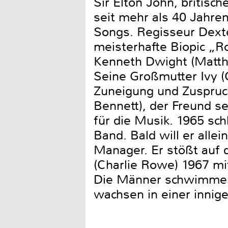
Sir Elton John, britisc
seit mehr als 40 Jahre
Songs. Regisseur Dext
meisterhafte Biopic „R
Kenneth Dwight (Matthe
Seine Großmutter Ivy (
Zuneigung und Zuspruch
Bennett), der Freund se
für die Musik. 1965 sch
Band. Bald will er alle
Manager. Er stößt auf d
(Charlie Rowe) 1967 mi
Die Männer schwimmen 
wachsen in einer inni