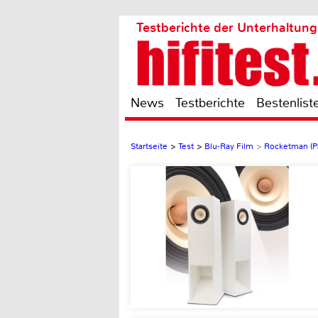
Testberichte der Unterhaltung
News
Testberichte
Bestenlist
Startseite
>
Test
>
Blu-Ray Film
>
Rocketman (P