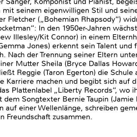
her Sänger, Komponist und Pianist, bege
n mit seinem eigenwilligen Stil und sei
er Fletcher („Bohemian Rhapsody‘‘) wid
ocketman‘‘: In den 1950er-Jahren wächst
w Illesley/Kit Connor) in einem Elternh
Gemma Jones) erkennt sein Talent und f
. Nach der Trennung seiner Eltern unte
iner Mutter Sheila (Bryce Dallas Howard
ließt Reggie (Taron Egerton) die Schule a
ine Karriere machen und begibt sich auf
as Plattenlabel „Liberty Records‘‘, wo 
t dem Songtexter Bernie Taupin (Jamie 
auf einer Wellenlänge, schreiben ge
gen Freundschaft zusammen.