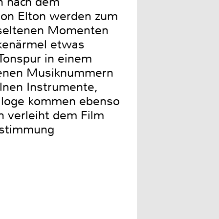
en nach dem
 von Elton werden zum
r seltenen Momenten
ckenärmel etwas
Tonspur in einem
undenen Musiknummern
elnen Instrumente,
Dialoge kommen ebenso
n verleiht dem Film
Abstimmung