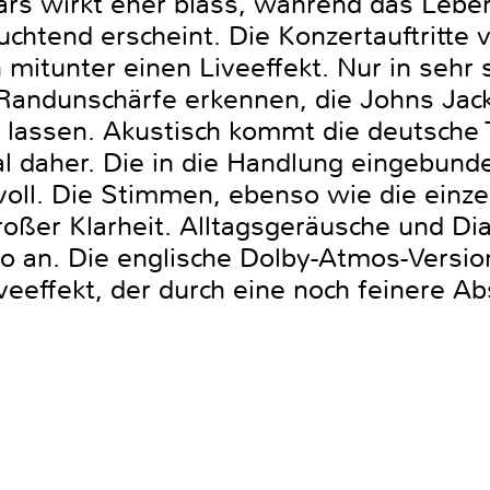
tars wirkt eher blass, während das Leb
uchtend erscheint. Die Konzertauftritte
 mitunter einen Liveeffekt. Nur in seh
e Randunschärfe erkennen, die Johns Ja
 lassen. Akustisch kommt die deutsche 
tal daher. Die in die Handlung eingeb
tvoll. Die Stimmen, ebenso wie die einz
großer Klarheit. Alltagsgeräusche und 
o an. Die englische Dolby-Atmos-Versio
veeffekt, der durch eine noch feinere 