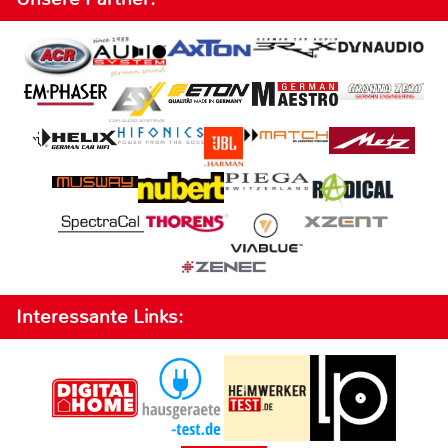
Interessante Links: