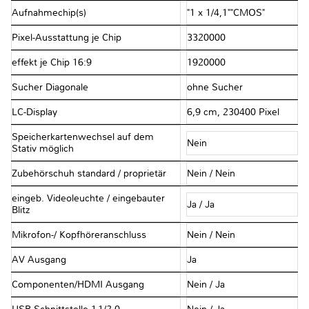
Aufnahmechip(s)
"1 x 1/4,1""CMOS"
Pixel-Ausstattung je Chip
3320000
effekt je Chip 16:9
1920000
Sucher Diagonale
ohne Sucher
LC-Display
6,9 cm, 230400 Pixel
Speicherkartenwechsel auf dem
Nein
Stativ möglich
Zubehörschuh standard / proprietär
Nein / Nein
eingeb. Videoleuchte / eingebauter
Ja / Ja
Blitz
Mikrofon-/ Kopfhöreranschluss
Nein / Nein
AV Ausgang
Ja
Componenten/HDMI Ausgang
Nein / Ja