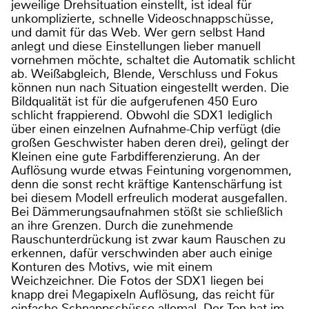
jeweilige Drehsituation einstellt, ist ideal für
unkomplizierte, schnelle Videoschnappschüsse,
und damit für das Web. Wer gern selbst Hand
anlegt und diese Einstellungen lieber manuell
vornehmen möchte, schaltet die Automatik schlicht
ab. Weißabgleich, Blende, Verschluss und Fokus
können nun nach Situation eingestellt werden. Die
Bildqualität ist für die aufgerufenen 450 Euro
schlicht frappierend. Obwohl die SDX1 lediglich
über einen einzelnen Aufnahme-Chip verfügt (die
großen Geschwister haben deren drei), gelingt der
Kleinen eine gute Farbdifferenzierung. An der
Auflösung wurde etwas Feintuning vorgenommen,
denn die sonst recht kräftige Kantenschärfung ist
bei diesem Modell erfreulich moderat ausgefallen.
Bei Dämmerungsaufnahmen stößt sie schließlich
an ihre Grenzen. Durch die zunehmende
Rauschunterdrückung ist zwar kaum Rauschen zu
erkennen, dafür verschwinden aber auch einige
Konturen des Motivs, wie mit einem
Weichzeichner. Die Fotos der SDX1 liegen bei
knapp drei Megapixeln Auflösung, das reicht für
einfache Schnappschüsse allemal. Der Ton hat im