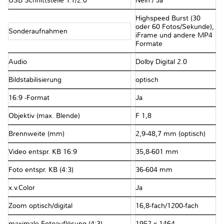
USB Schnittstelle 1.1/2.0
Nein / Ja
Highspeed Burst (30
oder 60 Fotos/Sekunde),
Sonderaufnahmen
iFrame und andere MP4
Formate
Audio
Dolby Digital 2.0
Bildstabilisierung
optisch
16:9 -Format
Ja
Objektiv (max. Blende)
F 1,8
Brennweite (mm)
2,9-48,7 mm (optisch)
Video entspr. KB 16:9
35,8-601 mm
Foto entspr. KB (4:3)
36-604 mm
x.v.Color
Ja
Zoom optisch/digital
16,8-fach/1200-fach
maximale Fotoauflösung (4:3)
1952 x 1464