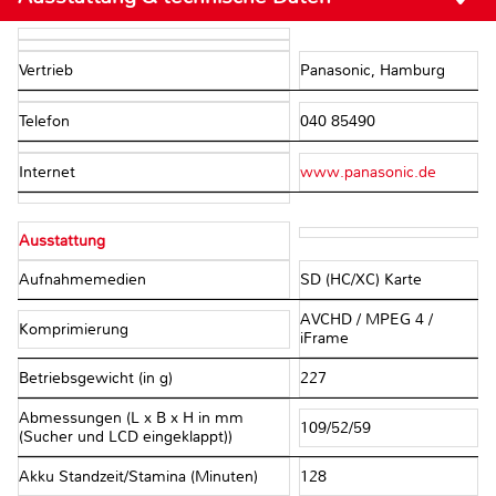
Vertrieb
Panasonic, Hamburg
Telefon
040 85490
Internet
www.panasonic.de
Ausstattung
Aufnahmemedien
SD (HC/XC) Karte
AVCHD / MPEG 4 /
Komprimierung
iFrame
Betriebsgewicht (in g)
227
Abmessungen (L x B x H in mm
109/52/59
(Sucher und LCD eingeklappt))
Akku Standzeit/Stamina (Minuten)
128