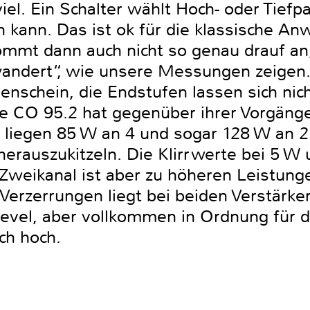
viel. Ein Schalter wählt Hoch- oder Tiefp
 kann. Das ist ok für die klassische A
mt dann auch nicht so genau drauf an, 
wandert“, wie unsere Messungen zeigen.
enschein, die Endstufen lassen sich n
ie CO 95.2 hat gegenüber ihrer Vorgänge
zt liegen 85 W an 4 und sogar 128 W an
erauszukitzeln. Die Klirrwerte bei 5 W 
e Zweikanal ist aber zu höheren Leistun
erzerrungen liegt bei beiden Verstärke
elevel, aber vollkommen in Ordnung für 
ich hoch.