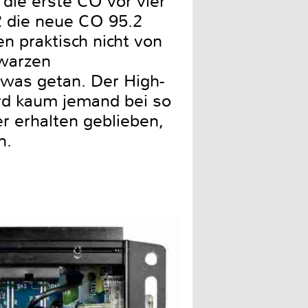
die erste CO vor vier
2 die neue CO 95.2
n praktisch nicht von
hwarzen
twas getan. Der High-
rd kaum jemand bei so
r erhalten geblieben,
n.