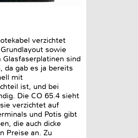
Oldschooliger, aber saube
otekabel verzichtet
e Grundlayout sowie
n Glasfaserplatinen sind
, da gab es ja bereits
ell mit
hteil ist, und bei
dig. Die CO 65.4 sieht
ie verzichtet auf
erminals und Potis gibt
n, die auch dicke
n Preise an. Zu