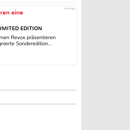
Anzeige
ren eine
– LIMITED EDITION
men Revox präsentieren
nierte Sonderedition...