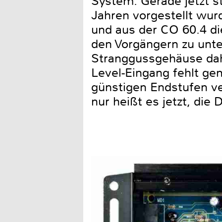
System. Gerade jetzt s
Jahren vorgestellt wur
und aus der CO 60.4 di
den Vorgängern zu unt
Stranggussgehäuse dahe
Level-Eingang fehlt ge
günstigen Endstufen ve
nur heißt es jetzt, die