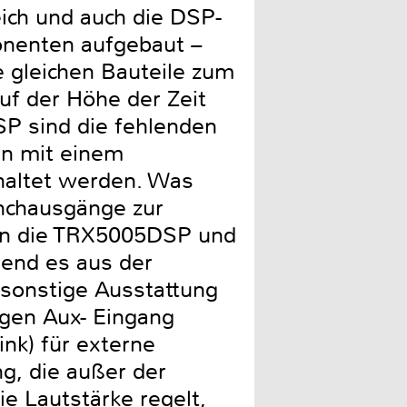
eich und auch die DSP-
onenten aufgebaut –
e gleichen Bauteile zum
auf der Höhe der Zeit
SP sind die fehlenden
en mit einem
haltet werden. Was
inchausgänge zur
len die TRX5005DSP und
end es aus der
sonstige Ausstattung
ogen Aux- Eingang
ink) für externe
g, die außer der
e Lautstärke regelt,