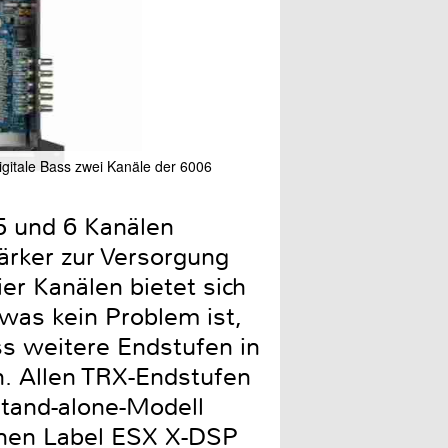
digitale Bass zwei Kanäle der 6006
Überzählige DSP-Kanäle we
 5 und 6 Kanälen
tärker zur Versorgung
er Kanälen bietet sich
was kein Problem ist,
ss weitere Endstufen in
. Allen TRX-Endstufen
 Stand-alone-Modell
enen Label ESX X-DSP