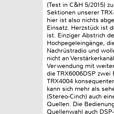
(Test in C&H 5/2015) z
Sektionen unserer TRX
hier ist also nichts a
Einsatz. Herzstück ist 
ist. Einziger Abstrich
Hochpegeleingänge, di
Nachrüstradio und woll
nicht an Verstärkerkanä
Verwendung mit weiter
die TRX6006DSP zwei P
TRX4004 konsequenterw
kann sich mehr als seh
(Stereo-Cinch) auch ein
Quellen. Die Bedienung
Quellenwahl auch DSP-S