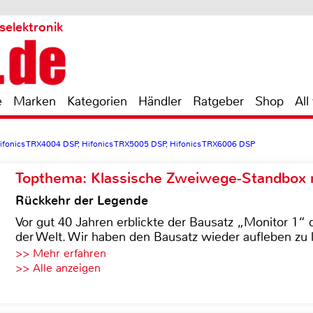
selektronik
e
Marken
Kategorien
Händler
Ratgeber
Shop
All
ifonics TRX4004 DSP, Hifonics TRX5005 DSP, Hifonics TRX6006 DSP
Topthema: Klassische Zweiwege-Standbox m
Rückkehr der Legende
Vor gut 40 Jahren erblickte der Bausatz „Monitor 1“ 
der Welt. Wir haben den Bausatz wieder aufleben zu 
>> Mehr erfahren
>> Alle anzeigen