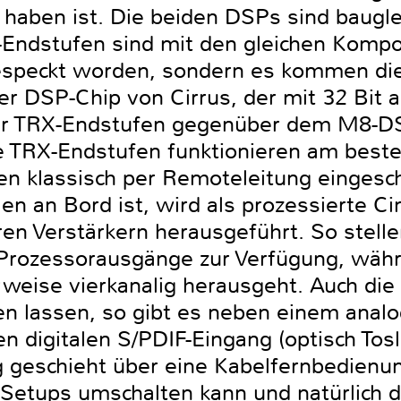
u haben ist. Die beiden DSPs sind baugl
-Endstufen sind mit den gleichen Komp
bgespeckt worden, sondern es kommen di
der DSP-Chip von Cirrus, der mit 32 Bit 
 der TRX-Endstufen gegenüber dem M8-D
e TRX-Endstufen funktionieren am best
en klassisch per Remoteleitung eingesc
len an Bord ist, wird als prozessierte C
en Verstärkern herausgeführt. So stel
rozessorausgänge zur Verfügung, währ
eise vierkanalig herausgeht. Auch die 
en lassen, so gibt es neben einem anal
en digitalen S/PDIF-Eingang (optisch Tosl
 geschieht über eine Kabelfernbedienun
etups umschalten kann und natürlich di