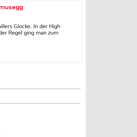
d musegg
illers Glocke. In der High
In der Regel ging man zum