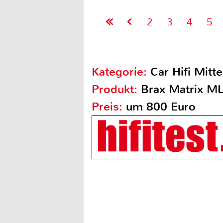
2
3
4
5
Kategorie:
Car Hifi Mitte
Produkt:
Brax Matrix ML
Preis:
um 800 Euro