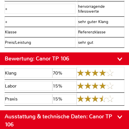
hervorragende
+
Messwerte
+
sehr guter Klang
Klasse
Referenzklasse
Preis/Leistung
sehr gut
Bewertung:
Canor TP 106
Klang
70%
Labor
15%
Praxis
15%
Ausstattung & technische Daten:
Canor TP
106