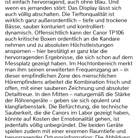
ist einfach hervorragend, auch ohne Blau. Und
wenn es jemanden stört: Das Display lässt sich
auch völlig abschalten. Die Tieftonqualität ist
wirklich ganz außerordentlich – tiefe und trockene
Bässe, sauber konturiert und kontrolliert-
dynamisch. Offensichtlich kann der Canor TP106
auch kritische Boxen ordentlich an die Kandare
nehmen und zu absoluten Höchstleistungen
anspornen – hier bestätigt er ganz klar die
hervorragenden Ergebnisse, die sich schon auf dem
Messplatz gezeigt haben. Im Hochtonbereich merkt
man ihm seinen erweiterten Frequenzgang an – in
dieser empfindlichen Zone des menschlichen
Hörempfindens arbeitet die Kombination frisch und
offen, mit einer sauberen Zeichnung und absoluter
Detailtreue. In den Mitten – naturgemäß die Stärke
der Röhrengeräte – geben sie sich opulent und
klangfarbenstark. Die Befürchtung, die technische
Sauberkeit, die die Canors im Labor gezeigt haben,
könnte auf Kosten der Emotionalität gehen, ist
jedenfalls völlig unbegründet. Die beiden Geräte
spielen zudem mit einer enormen Raumtiefe und
hervorragender Ortungsinformation: Die Abbildung