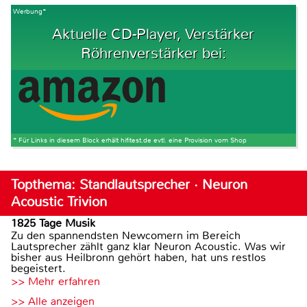
Werbung*
Aktuelle CD-Player, Verstärker
Röhrenverstärker bei:
* Für Links in diesem Block erhält hifitest.de evtl. eine Provision vom Shop
Topthema: Standlautsprecher · Neuron
Acoustic Trivion
1825 Tage Musik
Zu den spannendsten Newcomern im Bereich
Lautsprecher zählt ganz klar Neuron Acoustic. Was wir
bisher aus Heilbronn gehört haben, hat uns restlos
begeistert.
>> Mehr erfahren
>> Alle anzeigen