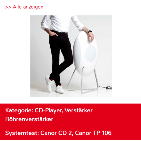
>> Alle anzeigen
Kategorie: CD-Player, Verstärker
Röhrenverstärker
Systemtest: Canor CD 2, Canor TP 106