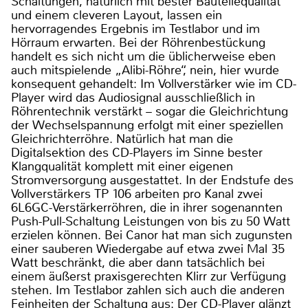
Schaltungen, natürlich mit bester Bauteilequalität
und einem cleveren Layout, lassen ein
hervorragendes Ergebnis im Testlabor und im
Hörraum erwarten. Bei der Röhrenbestückung
handelt es sich nicht um die üblicherweise eben
auch mitspielende „Alibi-Röhre“, nein, hier wurde
konsequent gehandelt: Im Vollverstärker wie im CD-
Player wird das Audiosignal ausschließlich in
Röhrentechnik verstärkt – sogar die Gleichrichtung
der Wechselspannung erfolgt mit einer speziellen
Gleichrichterröhre. Natürlich hat man die
Digitalsektion des CD-Players im Sinne bester
Klangqualität komplett mit einer eigenen
Stromversorgung ausgestattet. In der Endstufe des
Vollverstärkers TP 106 arbeiten pro Kanal zwei
6L6GC-Verstärkerröhren, die in ihrer sogenannten
Push-Pull-Schaltung Leistungen von bis zu 50 Watt
erzielen können. Bei Canor hat man sich zugunsten
einer sauberen Wiedergabe auf etwa zwei Mal 35
Watt beschränkt, die aber dann tatsächlich bei
einem äußerst praxisgerechten Klirr zur Verfügung
stehen. Im Testlabor zahlen sich auch die anderen
Feinheiten der Schaltung aus: Der CD-Player glänzt