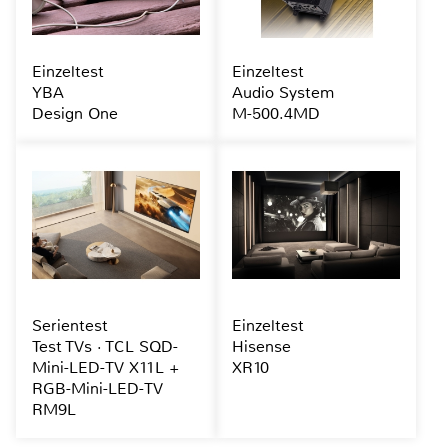
Einzeltest
Einzeltest
YBA
Audio System
Design One
M-500.4MD
Serientest
Einzeltest
Test TVs · TCL SQD-
Hisense
Mini-LED-TV X11L +
XR10
RGB-Mini-LED-TV
RM9L