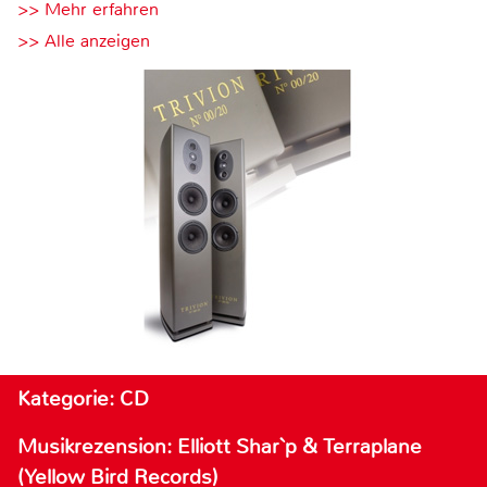
>> Mehr erfahren
>> Alle anzeigen
Kategorie: CD
Musikrezension: Elliott Shar`p & Terraplane
(Yellow Bird Records)