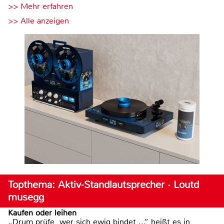
>> Mehr erfahren
>> Alle anzeigen
Topthema: Aktiv-Standlautsprecher · Loutd
musegg
Kaufen oder leihen
„Drum prüfe, wer sich ewig bindet ...“ heißt es in