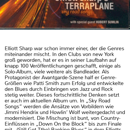
Elliott Sharp war schon immer einer, der die Genres
miteinander mischt. In den Clubs von new York
groß geworden, hat er es in seiner Laufbahn auf
knapp 100 Veröffentlichungen geschafft, einige als
Solo-Album, viele weitere als Bandleader. Als
Protagonist der Avantgarde-Szene half er Genre-
Größen wie Patti Smith zum Erfolg und entwickelte
den Blues durch Einbringen von Jazz und Rock
stetig weiter. Dieses fortschrittliche Denken setzt
er auch im aktuellen Album um. In „Sky Road
Songs“ werden die Ansätze von Vorbildern wie
Jimmi Hendrix und Howlin‘ Wolf weitergedacht und
modernisiert. Die Mischung ist bunt, von Country-
Einflüssen in „Down On the Block“ bis zum Finale
mit „(Still Got Tthe) Banking Blues“, in dem Elliotts