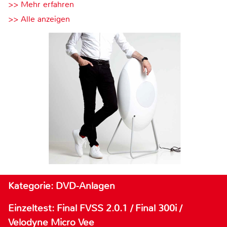
>> Mehr erfahren
>> Alle anzeigen
Kategorie: DVD-Anlagen
Einzeltest: Final FVSS 2.0.1 / Final 300i /
Velodyne Micro Vee